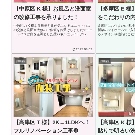
【中原区 K 様】お風呂と洗面室
【多摩区 E 
の改修工事を承りました！
をこだわりの
中原区の K 様より経年劣化が気になるユニットバス
多摩区にお住まいの E 
の交換と洗面室改修のご依頼をお受けしました✨ユニ
新築のマイホーム✨ご入
ットバスは白を基調とした壁パネルにライトグレー
るデザインや機能にこだ
のアクセントカラーが入りより明るく洗練された印
とのご相談をお受けしま
象に✨洗面室は洗面化粧台の交換、天井・壁の壁紙と
ングは温かみのあるオー
床...
せつ...
2025.06.02
お風呂
お風呂
【高津区 T 様】2K→1LDKへ！
【高津区 K 
フルリノベーション工事👷
貼りで明るい