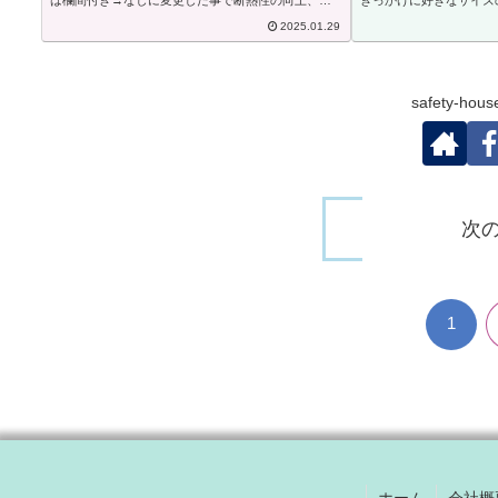
は欄間付き→なしに変更した事で断熱性の向上、開
きっかけに好きなサイズ
口も広くなり使いやすくなりました✨【玄関ドア】
びたいとの事で洗面化粧
2025.01.29
LIXIL リシェント玄関ドア3 片開き親子高断熱...
せたいとのご相談でした
い吊戸棚...
safety-h
次
1
ホーム
会社概