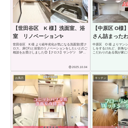
【世田谷区 K 様】洗面室、浴
【中原区 O様
室 リノベーション✨
さん詰まったわ
世田谷区 K 様 より経年劣化が気になる洗面室(壁ク
中原区 O 様 よりマン
ロス、床CF)と浴室のリノベーションをしたいとのご
しをするけれど、折角な
相談をお受けしました😊【クロス】サンゲツ SP
こだわりのある我が家に
2592【床 クッションフロア】サンゲツ HMクラ
けしました😊リビング
ス HM-17136/HM-12136T...
ス(壁紙)はなんと「プ
っ...
2025.10.04
お風呂
キッチン