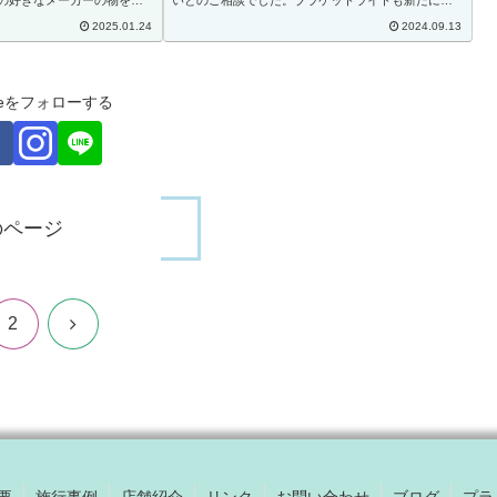
の好きなメーカーの物を選
いとのご相談でした。ブラケットライトも新たに追
台と洗濯機置き場を独立さ
加して一気に垢抜けた空間になりました🥰さらにリ
2025.01.24
2024.09.13
。洗濯機の高さが干渉しな
ビングの壁面には大人気のLIXILのエコカラットを
取...
ouseをフォローする
のページ
次
2
へ
要
施行事例
店舗紹介
リンク
お問い合わせ
ブログ
プラ