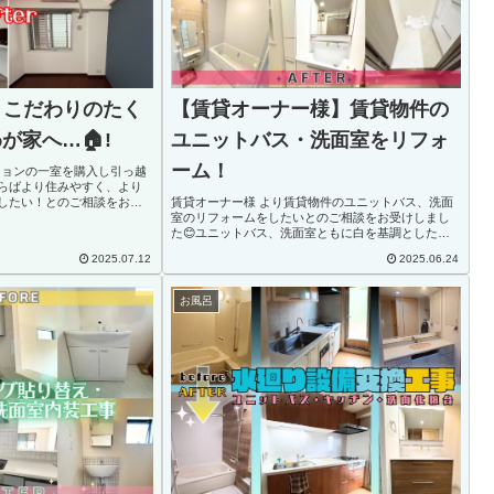
】こだわりのたく
【賃貸オーナー様】賃貸物件の
が家へ…🏠!
ユニットバス・洗面室をリフォ
ーム！
ションの一室を購入し引っ越
らばより住みやすく、より
したい！とのご相談をお受
賃貸オーナー様 より賃貸物件のユニットバス、洗面
ダイニングの一番大きなクロ
室のリフォームをしたいとのご相談をお受けしまし
ロジェクター用」のクロスとな
た😊ユニットバス、洗面室ともに白を基調としたす
っきりかつ洗礼された空間になりました✨ユニットバ
2025.07.12
2025.06.24
スと洗面室が変わると家の印象が一気に変わります
ね🎵洗...
お風呂