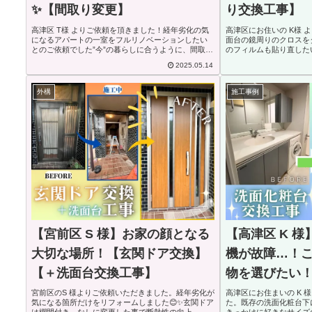
✨【間取り変更】
り交換工事】
高津区 T様 よりご依頼を頂きました！経年劣化の気
高津区にお住いの K様 
になるアパートの一室をフルリノベーションしたい
面台の鏡周りのクロスを
とのご依頼でした”今”の暮らしに合うように、間取り
のフィルムも貼り直した
の変更と和室を洋室に変更してより生活しやすい空
た、シャワー水栓、トイ
2025.05.14
間へ生まれ変わりました✨【玄関】・玄関扉 内側
事、併せて給湯器の交換
ダ...
室】タイル...
外構
施工事例
【宮前区 S 様】お家の顔となる
【高津区 K 
大切な場所！【玄関ドア交換】
機が故障…！
【＋洗面台交換工事】
物を選びたい
換工事】
宮前区のS 様よりご依頼いただきました。経年劣化が
高津区にお住まいの K 
気になる箇所だけをリフォームしました😊✨玄関ドア
た。既存の洗面化粧台下