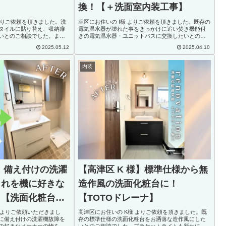
換！【＋洗面室内装工事】
よりご依頼を頂きました。洗
幸区にお住いの I様 よりご依頼を頂きました。既存の
タイルに貼り替え、収納扉
電気温水器が壊れた事をきっかけに追い焚き機能付
いとのご相談でした。ま
きの電気温水器・ユニットバスに交換したいとのご
レの交換と床貼り替え工
相談でしたまた、洗面化粧台と洗面室の内装工事も
2025.05.12
2025.04.10
工事も承りました😌【洗面
併せてリフォームしたいとのご相談でした😌【洗面
室】...
内装
様】備え付けの洗濯
【高津区 K 様】標準仕様から無
これを機に好きな
造作風の洗面化粧台に！
！【洗面化粧台交
【TOTOドレーナ】
様よりご依頼いただきまし
高津区にお住いの K様 よりご依頼を頂きました。既
に備え付けの洗濯機故障を
存の標準仕様の洗面化粧台をお洒落な造作風にした