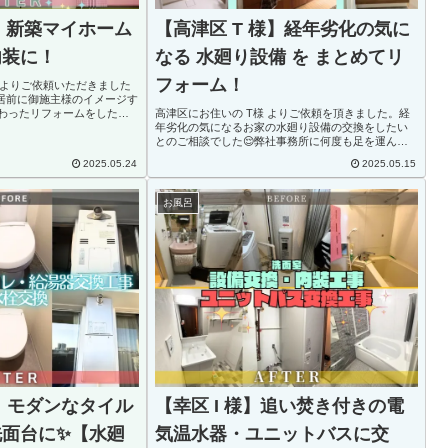
様】新築マイホーム
【高津区 T 様】経年劣化の気に
内装に！
なる 水廻り設備 を まとめてリ
フォーム！
様よりご依頼いただきました
居前に御施主様のイメージす
わったリフォームをしたい
高津区にお住いの T様 よりご依頼を頂きました。経
した！各お部屋のフローリ
年劣化の気になるお家の水廻り設備の交換をしたい
ク調細さが「品」を感じさ
とのご相談でした😌弊社事務所に何度も足を運んで
いただきご納得いくまで何度もお打合せをさせてい
2025.05.24
2025.05.15
ただきました😊【洗面化粧台】TOTO オクターブ
ミ...
お風呂
様】モダンなタイル
【幸区 I 様】追い焚き付きの電
洗面台に✨【水廻
気温水器・ユニットバスに交