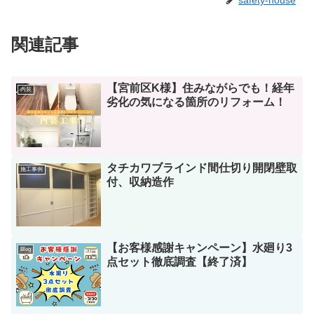
safety-house
関連記事
【宮前区K様】住みながらでも！経年
内装
劣化の気になる箇所のリフォーム！
タチカワブラインド間仕切り開閉壁取
施工事例
付、収納造作
【お客様感謝キャンペーン】水廻り3
Blog
点セット徹底調査【終了済】