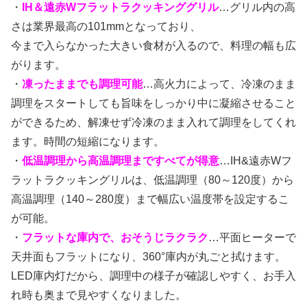
・
IH＆遠赤Wフラットラクッキンググリル
…グリル内の高
さは業界最高の101mmとなっており、
今まで入らなかった大きい食材が入るので、料理の幅も広
がります。
・
凍ったままでも調理可能
…高火力によって、冷凍のまま
調理をスタートしても旨味をしっかり中に凝縮させること
ができるため、解凍せず冷凍のまま入れて調理をしてくれ
ます。時間の短縮になります。
・
低温調理から高温調理まですべてが得意
…IH&遠赤Wフ
ラットラクッキングリルは、低温調理（80～120度）から
高温調理（140～280度）まで幅広い温度帯を設定するこ
が可能。
・
フラットな庫内で、おそうじラクラク
…平面ヒーターで
天井面もフラットになり、360°庫内が丸ごと拭けます。
LED庫内灯だから、調理中の様子が確認しやすく、お手入
れ時も奥まで見やすくなりました。