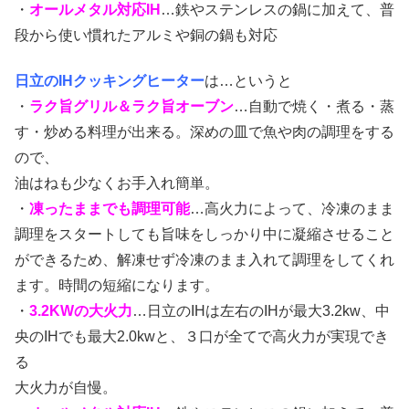
・
オールメタル対応IH
…鉄やステンレスの鍋に加えて、普
段から使い慣れたアルミや銅の鍋も対応
日立のIHクッキングヒーター
は…というと
・
ラク旨グリル＆ラク旨オーブン
…自動で焼く・煮る・蒸
す・炒める料理が出来る。深めの皿で魚や肉の調理をする
ので、
油はねも少なくお手入れ簡単。
・
凍ったままでも調理可能
…高火力によって、冷凍のまま
調理をスタートしても旨味をしっかり中に凝縮させること
ができるため、解凍せず冷凍のまま入れて調理をしてくれ
ます。時間の短縮になります。
・
3.2KWの大火力
…日立のIHは左右のIHが最大3.2kw、中
央のIHでも最大2.0kwと、３口が全てで高火力が実現でき
る
大火力が自慢。