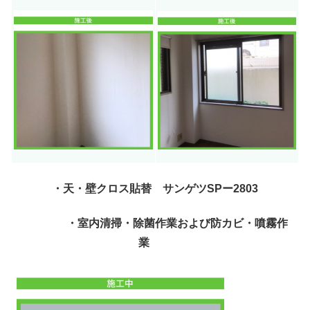
・天・壁クロス貼替 サンゲツSPー2803
・室内清掃・除菌作業および防カビ・噴霧作
業