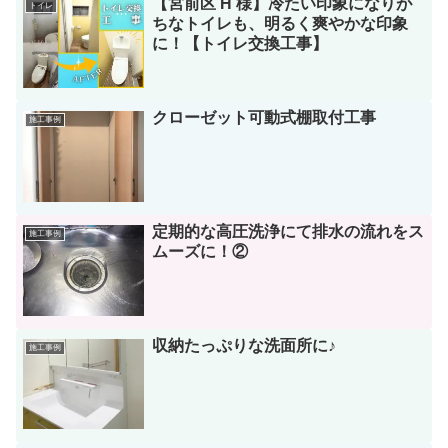
【宮前区 H 様】冷たい印象になりが
トイレ
ちなトイレも、明るく爽やかな印象
に！【トイレ交換工事】
クローゼット可動式棚取付工事
施工事例
定期的な高圧洗浄にて排水の流れをス
施工事例
ムーズに！②
収納たっぷりな洗面所に♪
施工事例