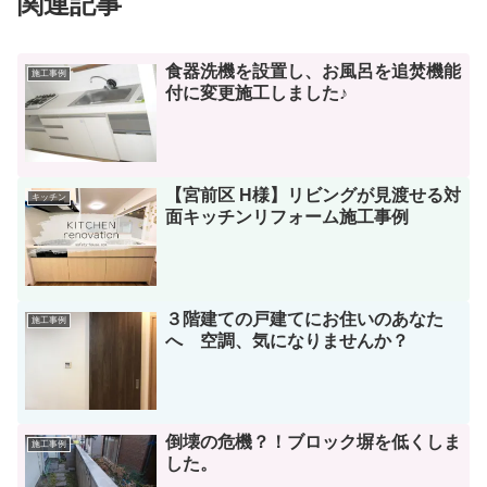
関連記事
食器洗機を設置し、お風呂を追焚機能
施工事例
付に変更施工しました♪
【宮前区 H様】リビングが見渡せる対
キッチン
面キッチンリフォーム施工事例
３階建ての戸建てにお住いのあなた
施工事例
へ 空調、気になりませんか？
倒壊の危機？！ブロック塀を低くしま
施工事例
した。