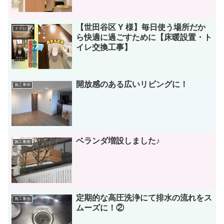
【世田谷区 Y 様】毎日使う場所だか
トイレ
ら快適に過ごすために【床暖設置・ト
イレ交換工事】
開放感のある広いリビングに！
施工事例
ベランダ増設しました♪
施工事例
定期的な高圧洗浄にて排水の流れをス
施工事例
ムーズに！②